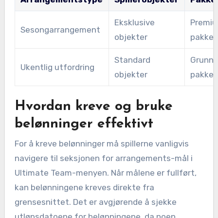
Eksklusive
Premi
Sesongarrangement
objekter
pakker
Standard
Grunnl
Ukentlig utfordring
objekter
pakker
Hvordan kreve og bruke
belønninger effektivt
For å kreve belønninger må spillerne vanligvis
navigere til seksjonen for arrangements-mål i
Ultimate Team-menyen. Når målene er fullført,
kan belønningene kreves direkte fra
grensesnittet. Det er avgjørende å sjekke
utløpsdatoene for belønningene, da noen