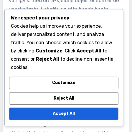
vanligvis, med ultra-sjeldne objekter som er de
vanskeligste å skaffe og ofte har de beste
We respect your privacy
attributtene.
Cookies help us improve your experience,
deliver personalized content, and analyze
Tilgjengeligheten av disse spillerobjektene er
traffic. You can choose which cookies to allow
vanligvis begrenset til varigheten av
by clicking
Customize
. Click
Accept All
to
arrangementet, som kan variere fra noen dager
consent or
Reject All
to decline non-essential
til et par uker. Spillere oppfordres til å handle
cookies.
raskt for å sikre seg disse objektene før de
fjernes fra markedet.
Customize
I tillegg kan noen objekter ha
Reject All
oppgraderingsalternativer, som lar spillerne
Accept All
forbedre attributtene ytterligere. Dette kan
være et strategisk trekk for å maksimere