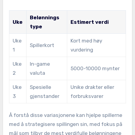
Belønnings
Uke
Estimert verdi
type
Uke
Kort med høy
Spillerkort
1
vurdering
Uke
In-game
5000-10000 mynter
2
valuta
Uke
Spesielle
Unike drakter eller
3
gjenstander
forbruksvarer
Å forstå disse variasjonene kan hjelpe spillerne
med å strategisere spillingen sin, med fokus på
mål som tilbyr de mest verdifulle belønningene