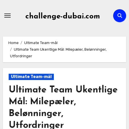
Skip
to
challenge-dubai.com
content
Home
Ultimate Team-mål
Ultimate Team Ukentlige Mål: Milepæler, Belønninger,
Utfordringer
Ultimate Team-mål
Ultimate Team Ukentlige
Mål: Milepæler,
Belønninger,
Utfordringer