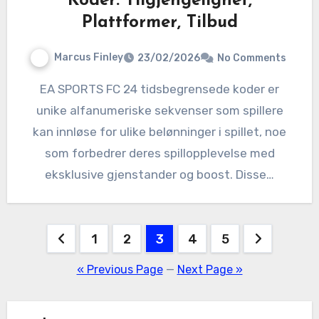
Koder: Tilgjengelighet,
Plattformer, Tilbud
Marcus Finley
23/02/2026
No Comments
EA SPORTS FC 24 tidsbegrensede koder er
unike alfanumeriske sekvenser som spillere
kan innløse for ulike belønninger i spillet, noe
som forbedrer deres spillopplevelse med
eksklusive gjenstander og boost. Disse…
Posts
1
2
3
4
5
pagination
« Previous Page
—
Next Page »