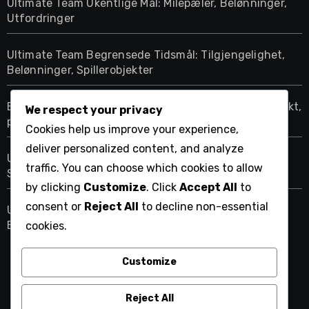
Ultimate Team Ukentlige Mål: Milepæler, Belønninger,
Utfordringer
Ultimate Team Begrensede Tidsmål: Tilgjengelighet,
Belønninger, Spillerobjekter
EA SPORTS FC 24 Butikkode tilgjengelighet: Tidspunkt,
We respect your privacy
plattformer, tilbud
Cookies help us improve your experience,
deliver personalized content, and analyze
Ultimate Team Sesongpass Mål: Nivåer, Belønninger,
traffic. You can choose which cookies to allow
Spillerobjekter
by clicking
Customize
. Click
Accept All
to
consent or
Reject All
to decline non-essential
Ultimate Team Lagbyggingsutfordringer: Krav,
Belønninger, Spillerpakker
cookies.
Customize
challenge-dubai.com
Reject All